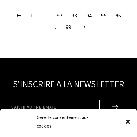
1
…
92
93
94
95
96
…
99
S'INSCRIRE À LA NEWSLETTER
Gérer le consentement aux
cookies
Toutes les actus du vélo