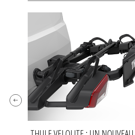
ÈRE À
THULE VELOLITE : UN NOUVEAU