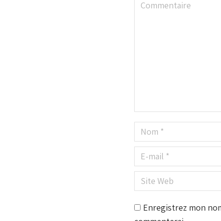
Commentaire
Nom *
E-mail *
Site Web
Enregistrez mon nom,